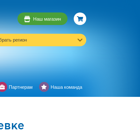
Наш магазин
рать регион
Партнерам
Наша команда
евке