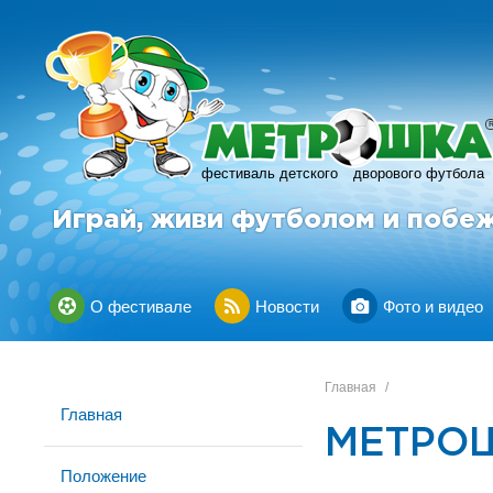
фестиваль детского
дворового футбола
Играй, живи футболом и побе
О фестивале
Новости
Фото и видео
Главная
/
Главная
МЕТРОШ
Положение