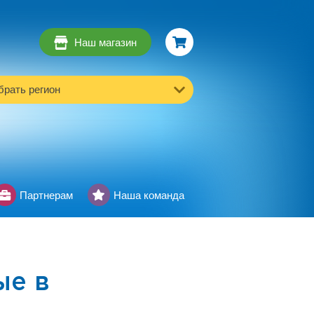
Наш магазин
рать регион
Партнерам
Наша команда
ые в