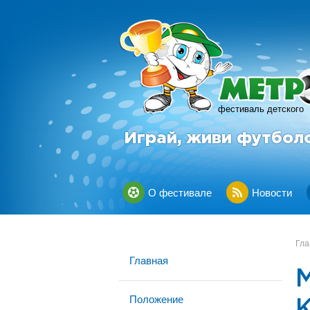
фестиваль детского
Играй, живи футбол
О фестивале
Новости
Гла
Главная
Положение