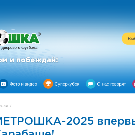
R
Выб
дворового футбола
ом и побеждай!
Фото и видео
Суперкубок
О нас говорят
вная
/
МЕТРОШКА-2025 вперв
Карабаше!