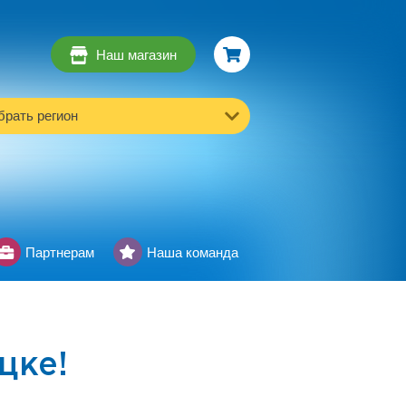
Наш магазин
рать регион
Партнерам
Наша команда
цке!