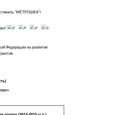
 фестиваль "МЕТРОШКА"!
нды!
кой Федерации на развитие
грантов.
сть)
Плюс»
 группа (2014-2015 гг.р.)