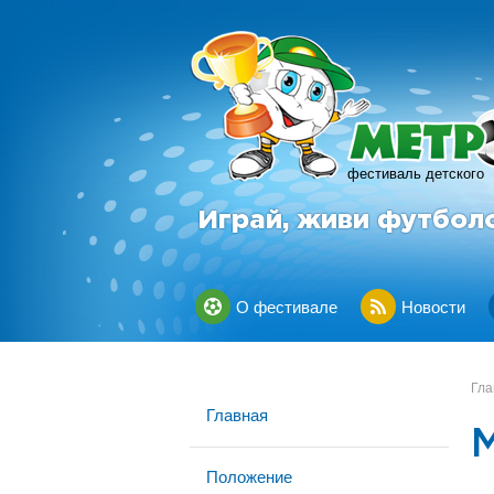
фестиваль детского
Играй, живи футбол
О фестивале
Новости
Гла
Главная
Положение