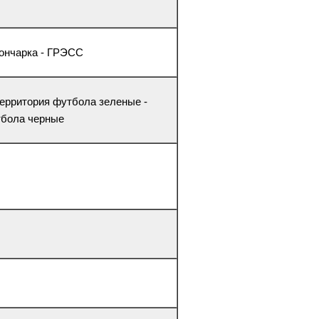
 Гончарка - ГРЭСС
 Территория футбола зеленые -
тбола черные