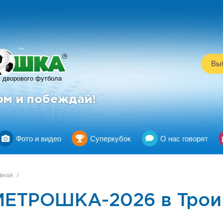
R
Выб
дворового футбола
ом и побеждай!
Фото и видео
Суперкубок
О нас говорят
вная
/
МЕТРОШКА-2026 в Трои