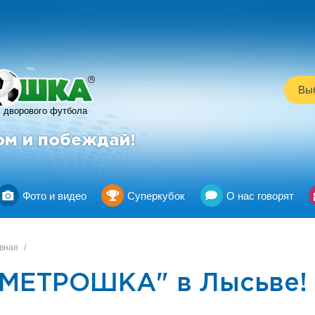
R
Выб
дворового футбола
ом и побеждай!
Фото и видео
Суперкубок
О нас говорят
вная
/
"МЕТРОШКА" в Лысьве!