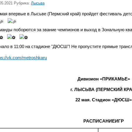
05.2021 Рубрика:
Лысьва
 мая впервые в Лысьве (Пермский край) пройдет фестиваль де
манды поборются за звание чемпионов и выход в Зональную кв
чало в 11:00 на стадионе "ДЮСШ"! Не пропустите прямые трансл
ps://vk.com/metroshkaru
Дивизион «ПРИКАМЬЕ»
г. ЛЫСЬВА (ПЕРМСКИЙ КРА
22 мая. Стадион «ДЮСШ»
РАСПИСАНИЕ
ИГР