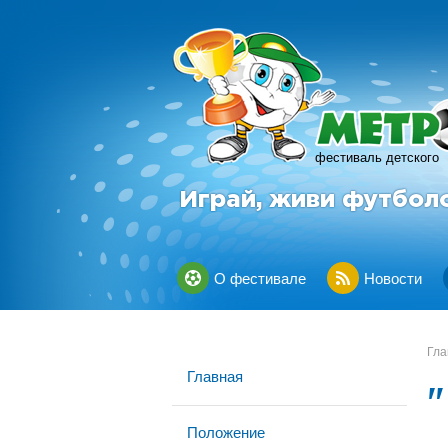
фестиваль детского
Играй, живи футбол
О фестивале
Новости
Гла
Главная
Положение