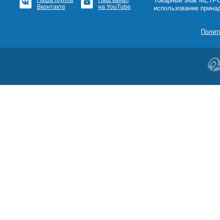
Наша группа
Наш канал
™Товарный знак МЕТРОШ
Вконтакте
на YouTube
использование прина
Полит