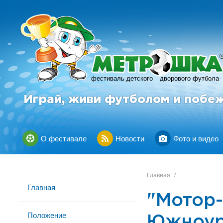
фестиваль детского
дворового футбола
Играй, живи футболом и побе
О фестивале
Новости
Фото и видео
Главная
/
Главная
"Мотор-
Положение
Южноур