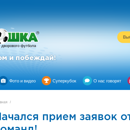
R
Выб
дворового футбола
ом и побеждай!
Фото и видео
Суперкубок
О нас говорят
вная
/
ачался прием заявок о
команд!