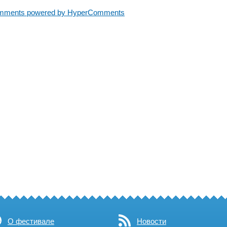
mments powered by HyperComments
О фестивале
Новости