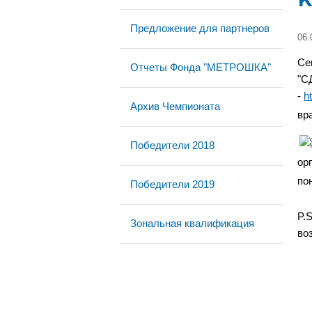
Предложение для партнеров
06.
Се
Отчеты Фонда "МЕТРОШКА"
"С
-
h
Архив Чемпионата
вр
Победители 2018
ор
по
Победители 2019
P.
Зональная квалификация
во