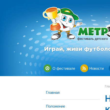
фестиваль детского
Играй, живи футбол
О фестивале
Новости
Гла
Главная
Н
Положение