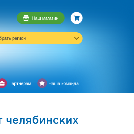
Наш магазин
рать регион
Партнерам
Наша команда
т челябинских