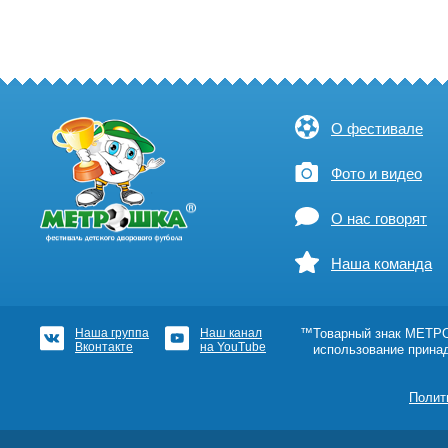
О фестивале
Фото и видео
О нас говорят
Наша команда
Наша группа
Наш канал
™Товарный знак МЕТРОШ
Вконтакте
на YouTube
использование прина
Полит