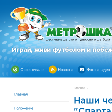
фестиваль детского
дворового футбола
Играй, живи футболом и побе
О фестивале
Новости
Фото и видео
Главная
/
Главная
Наши че
Положение
"Спарта