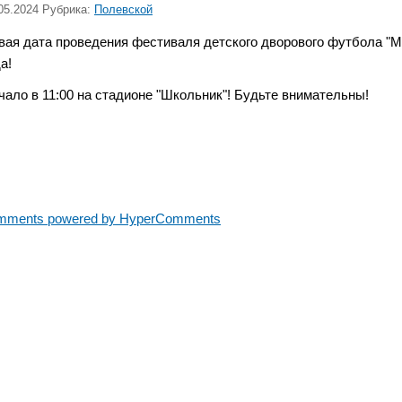
05.2024 Рубрика:
Полевской
вая дата проведения фестиваля детского дворового футбола "
да!
чало в 11:00 на стадионе "Школьник"! Будьте внимательны!
mments powered by HyperComments