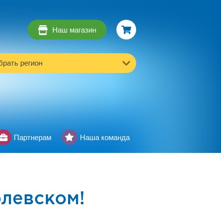
Наш магазин
рать регион
Партнерам
Наша команда
олевском!