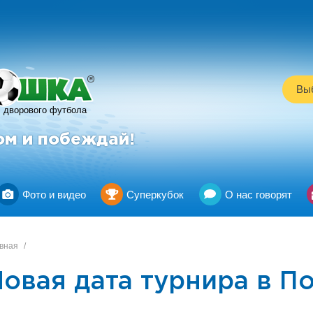
R
Выб
дворового футбола
ом и побеждай!
Фото и видео
Суперкубок
О нас говорят
вная
/
овая дата турнира в П