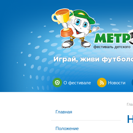
фестиваль детского
Играй, живи футбол
О фестивале
Новости
Гла
Главная
Н
Положение