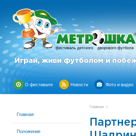
фестиваль детского
дворового футбола
Играй, живи футболом и побе
О фестивале
Новости
Фото и видео
Главная
/
Главная
Партне
Положение
Шадринс