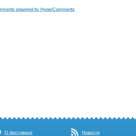
mments powered by HyperComments
О фестивале
Новости