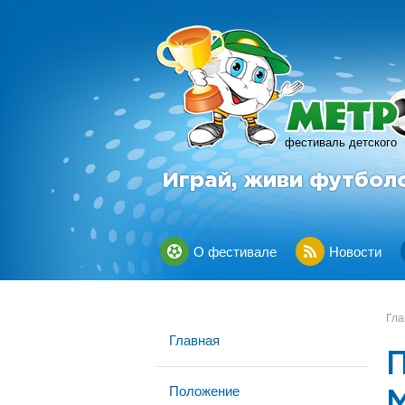
фестиваль детского
Играй, живи футбол
О фестивале
Новости
Гла
Главная
Положение