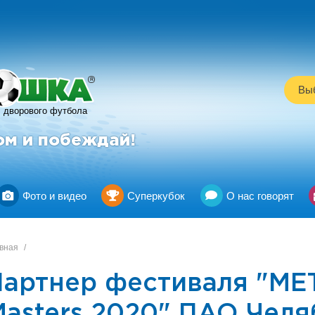
R
Выб
дворового футбола
ом и побеждай!
Фото и видео
Суперкубок
О нас говорят
вная
/
Партнер фестиваля "М
Masters 2020" ПАО Чел