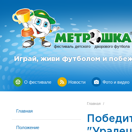
фестиваль детского
дворового футбола
Играй, живи футболом и побе
О фестивале
Новости
Фото и видео
Главная
/
Главная
Победит
Положение
"Уралец