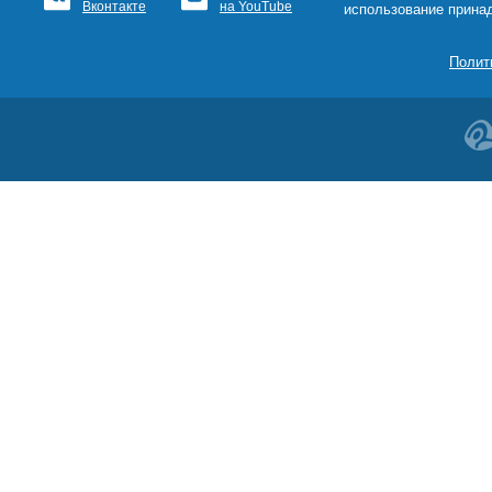
Вконтакте
на YouTube
использование прина
Полит