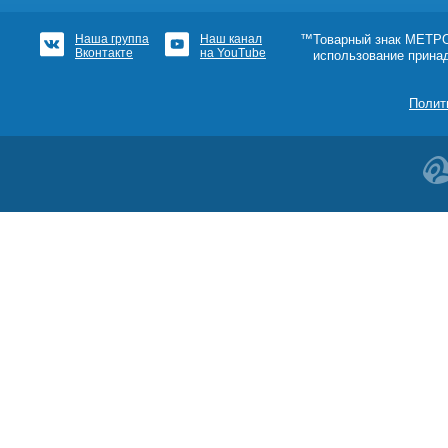
Наша группа
Наш канал
™Товарный знак МЕТРОШ
Вконтакте
на YouTube
использование прина
Полит