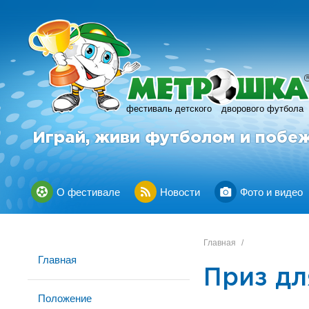
фестиваль детского
дворового футбола
Играй, живи футболом и побе
О фестивале
Новости
Фото и видео
Главная
/
Главная
Приз дл
Положение