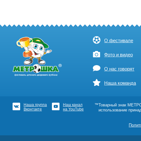
О фестивале
Фото и видео
О нас говорят
Наша команда
Наша группа
Наш канал
™Товарный знак МЕТРОШ
Вконтакте
на YouTube
использование прина
Полит