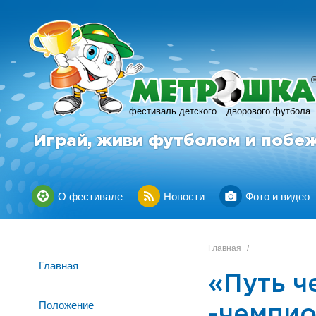
фестиваль детского
дворового футбола
Играй, живи футболом и побе
О фестивале
Новости
Фото и видео
Главная
/
Главная
«Путь ч
Положение
-чемпио