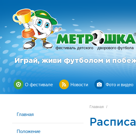
фестиваль детского
дворового футбола
Играй, живи футболом и побе
О фестивале
Новости
Фото и видео
Главная
/
Главная
Расписа
Положение