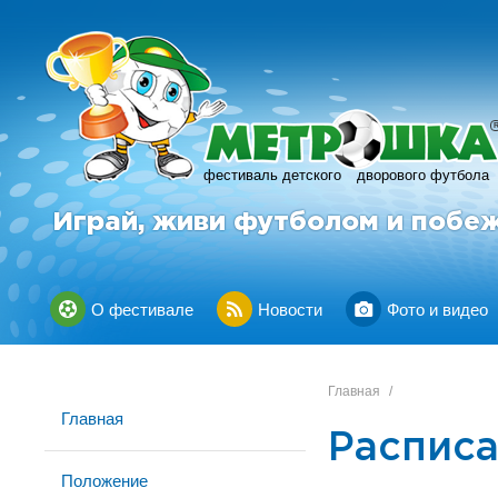
фестиваль детского
дворового футбола
Играй, живи футболом и побе
О фестивале
Новости
Фото и видео
Главная
/
Главная
Расписа
Положение