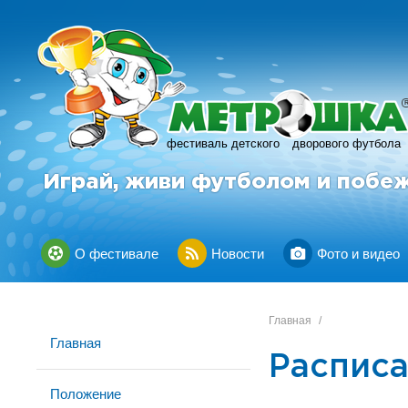
фестиваль детского
дворового футбола
Играй, живи футболом и побе
О фестивале
Новости
Фото и видео
Главная
/
Главная
Расписа
Положение