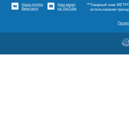
Наша группа
Наш канал
™Товарный знак МЕТРОШ
Вконтакте
на YouTube
использование прина
Полит