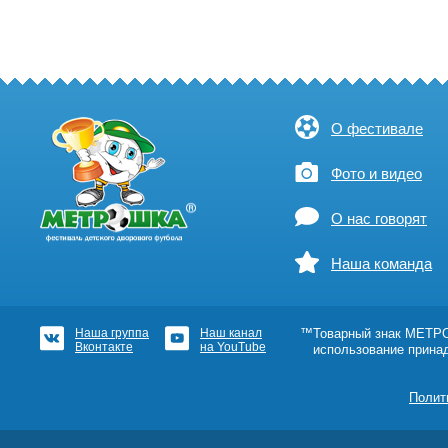
О фестивале
Фото и видео
О нас говорят
Наша команда
Наша группа
Наш канал
™Товарный знак МЕТРОШ
Вконтакте
на YouTube
использование прина
Полит