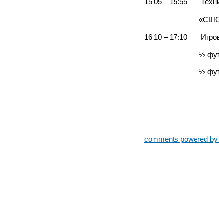
15:05 – 15:55 Техни
«СШОР», «Син
16:10 – 17:10 Игров
½ футбольного п
½ футбольного 
comments powered b