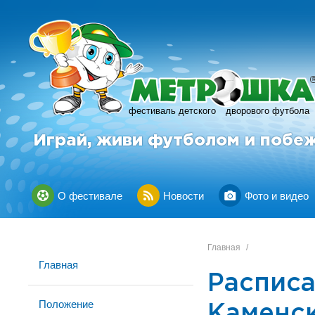
фестиваль детского
дворового футбола
Играй, живи футболом и побе
О фестивале
Новости
Фото и видео
Главная
/
Главная
Расписа
Положение
Каменск