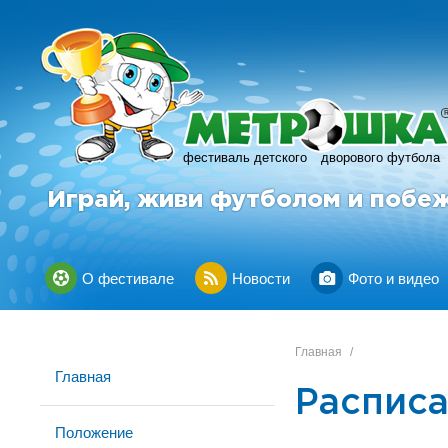
фестиваль детского
дворового футбола
Играй, живи футболом и побе
О фестивале
Новости
Фото и видео
Главная
/
Главная
Расписа
Положение