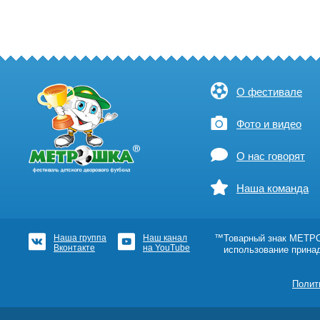
О фестивале
Фото и видео
О нас говорят
Наша команда
Наша группа
Наш канал
™Товарный знак МЕТРОШ
Вконтакте
на YouTube
использование прина
Полит