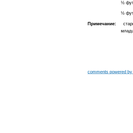
½ футбольного по
½ футбольного п
Примечание:
старший
младший возрас
comments powered b