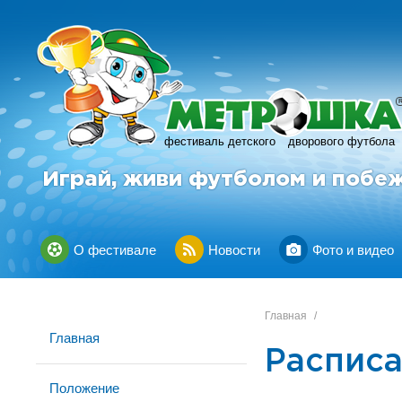
фестиваль детского
дворового футбола
Играй, живи футболом и побе
О фестивале
Новости
Фото и видео
Главная
/
Главная
Расписа
Положение