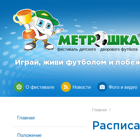
фестиваль детского
дворового футбола
Играй, живи футболом и побе
О фестивале
Новости
Фото и видео
Главная
/
Главная
Расписа
Положение