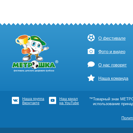
О фестивале
Фото и видео
О нас говорят
Наша команда
Наша группа
Наш канал
™Товарный знак МЕТРОШ
Вконтакте
на YouTube
использование прина
Полит