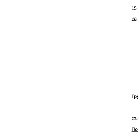
15
16
Гр
11
По