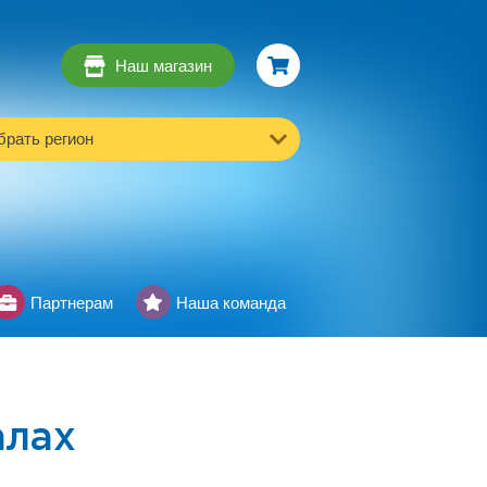
Наш магазин
рать регион
Партнерам
Наша команда
алах