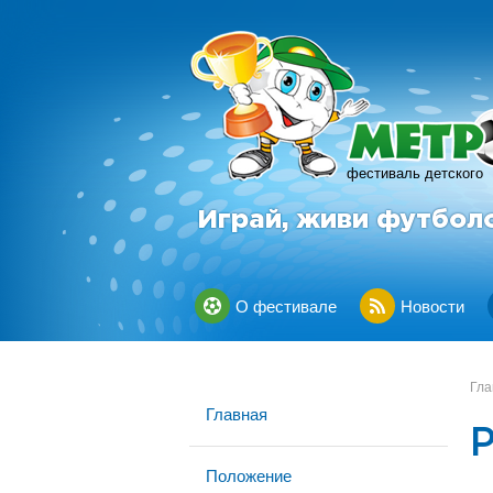
фестиваль детского
Играй, живи футбол
О фестивале
Новости
Гла
Главная
Р
Положение