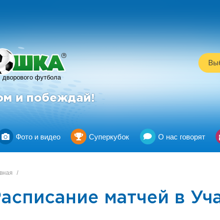
R
Выб
дворового футбола
ом и побеждай!
Фото и видео
Суперкубок
О нас говорят
вная
/
асписание матчей в Уч