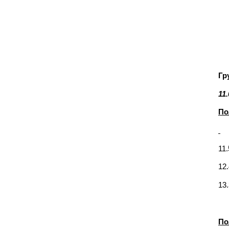
Гр
11
По
11
12
13
По