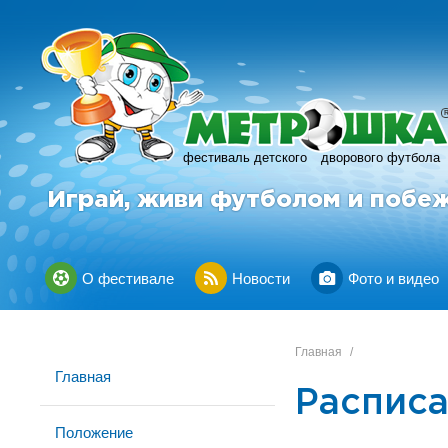
фестиваль детского
дворового футбола
Играй, живи футболом и побе
О фестивале
Новости
Фото и видео
Главная
/
Главная
Расписа
Положение