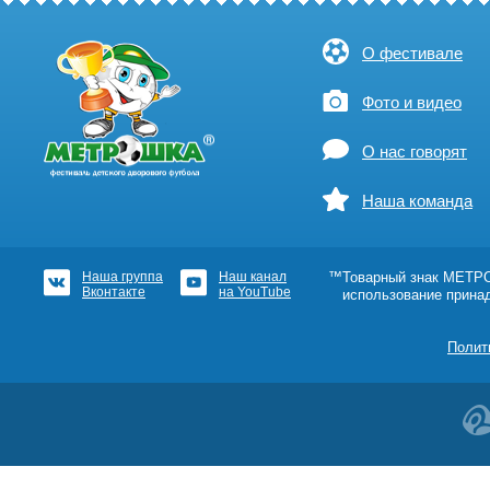
О фестивале
Фото и видео
О нас говорят
Наша команда
Наша группа
Наш канал
™Товарный знак МЕТРОШ
Вконтакте
на YouTube
использование прина
Полит