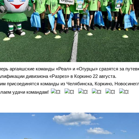
перь аргаяшские команды «Реал» и «Огурцы» сразятся за путев
алификации дивизиона «Разрез» в Коркино 22 августа.
ним присоединятся команды из Челябинска, Коркино, Новосинег
лаем удачи командам!