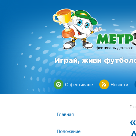
фестиваль детского
Играй, живи футбол
О фестивале
Новости
Гла
Главная
Положение