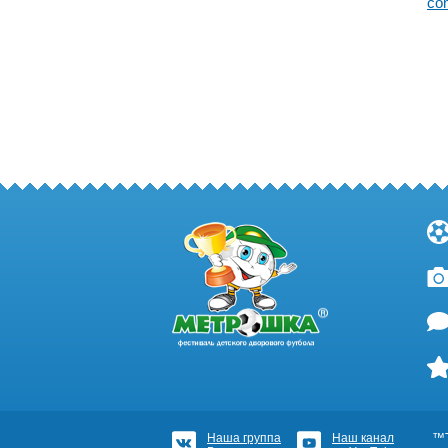
co
Наша группа
Наш канал
™Т