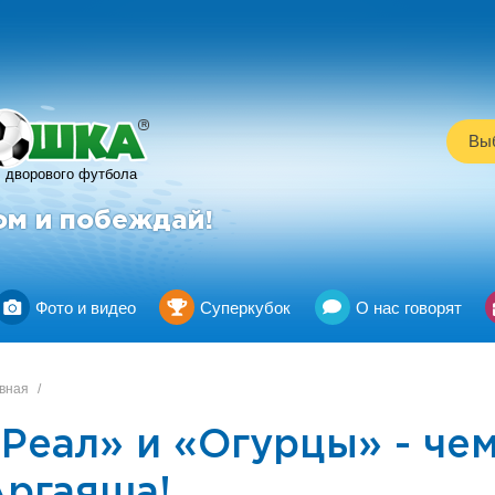
R
Выб
дворового футбола
ом и побеждай!
Фото и видео
Суперкубок
О нас говорят
вная
/
«Реал» и «Огурцы» - че
Аргаяша!