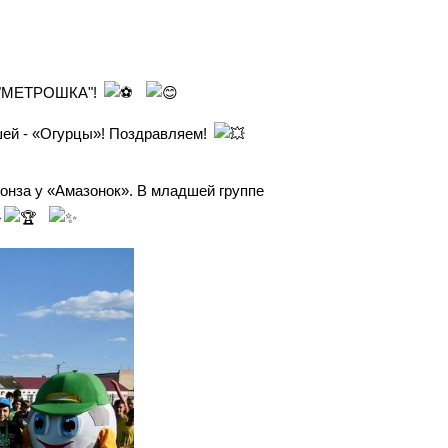
а "МЕТРОШКА"!
шей - «Огурцы»! Поздравляем!
онза у «Амазонок». В младшей группе
»