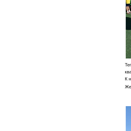
Те
кв
К 
Же