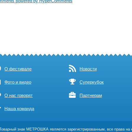
mments powered by HyperComments
О фестивале
Новости
Фото и видео
Суперкубок
О нас говорят
Партнерам
Наша команда
оварный знак МЕТРОШКА является зарегистрированным, все права на 