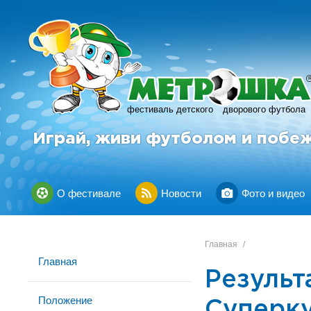
фестиваль детского
дворового футбола
Играй, живи футболом и побе
О фестивале
Новости
Фото и видео
Главная
/
Главная
Результ
Положение
Суперку