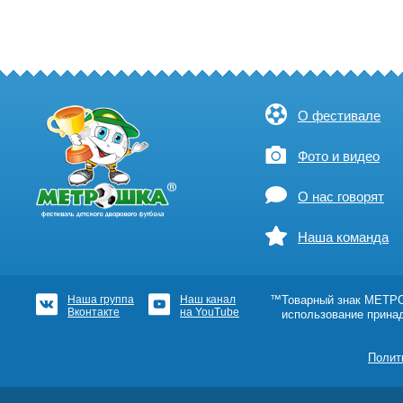
О фестивале
Фото и видео
О нас говорят
Наша команда
Наша группа
Наш канал
™Товарный знак МЕТРОШ
Вконтакте
на YouTube
использование прина
Полит