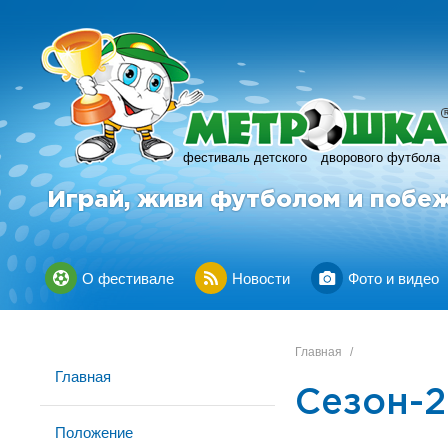
фестиваль детского
дворового футбола
Играй, живи футболом и побе
О фестивале
Новости
Фото и видео
Главная
/
Главная
Сезон-2
Положение