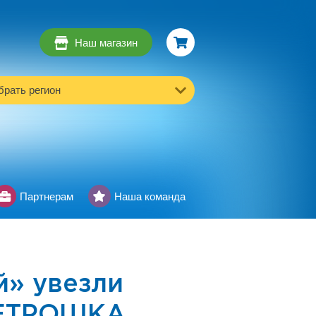
Наш магазин
рать регион
Партнерам
Наша команда
й» увезли
МЕТРОШКА