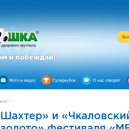
R
Выб
дворового футбола
ом и побеждай!
Фото и видео
Суперкубок
О нас говорят
вная
/
«Шахтер» и «Чкаловски
«золото» фестиваля «