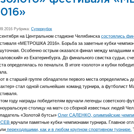
2016»
09.2016 Рубрика:
Суперкубок
 сентября на Центральном стадионе Челябинска
состоялись фи
стиваля «МЕТРОШКА 2016». Борьба за заветные кубки чемпионо
шуточная. Особенно острым оказался финал между младшими к
каловский» из Екатеринбурга. До финального свистка судьи, сче
ста определялась по пенальти. В итоге «золото» и кубки победи
ала.
вот в старшей группе обладатели первого места определились д
ахтер» стал одной сильнейших команд турнира, а футболист М
стиваля.
этом году награды победителям вручали легенды советского фу
ноуральскую столицу на матч со сборной известных людей Челя
ладатель «Золотой бутсы»
Олег САЛЕНКО, олимпийские чемп
ОСЕВ
вручали памятные кубки чемпионами турнира. Главное отл
али
переходящими, как и в любом крупном спортивном турнире.
Т