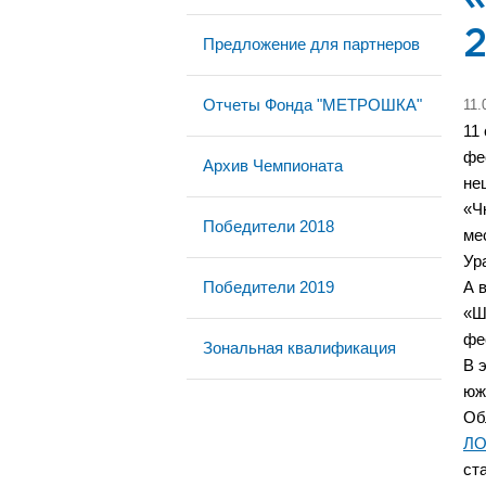
Предложение для партнеров
Отчеты Фонда "МЕТРОШКА"
11.
11
фе
Архив Чемпионата
не
«Ч
Победители 2018
ме
Ур
Победители 2019
А 
«Ш
фе
Зональная квалификация
В 
юж
Об
Л
ст