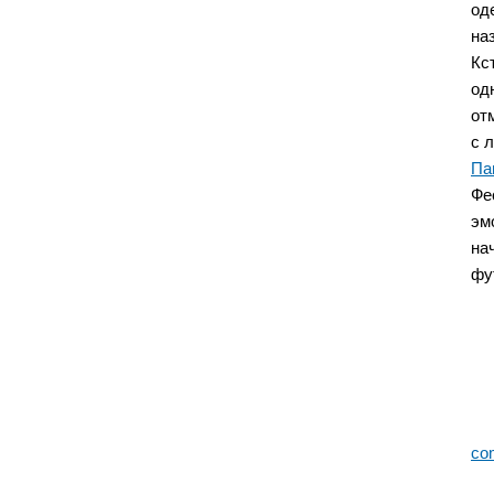
од
на
Кс
од
от
с 
Па
Фе
эм
на
фу
co