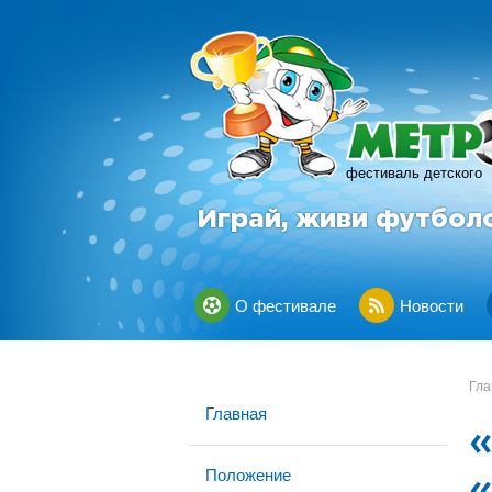
фестиваль детского
Играй, живи футбол
О фестивале
Новости
Гла
Главная
Положение