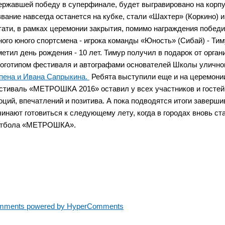
ержавшей победу в суперфинале, будет выгравировано на корпу
звание навсегда останется на кубке, стали «Шахтер» (Коркино) 
тати, в рамках церемонии закрытия, помимо награждения побед
ного юного спортсмена - игрока команды «Юность» (Сибай) - Тим
метил день рождения - 10 лет. Тимур получил в подарок от орга
логотипом фестиваля и автографами основателей Школы улично
пена и Ивана Сапрыкина.
Ребята выступили еще и на церемонии
стиваль «МЕТРОШКА 2016» оставил у всех участников и гостей 
оций, впечатлений и позитива. А пока подводятся итоги заверш
чинают готовиться к следующему лету, когда в городах вновь ст
тбола «МЕТРОШКА».
mments powered by HyperComments