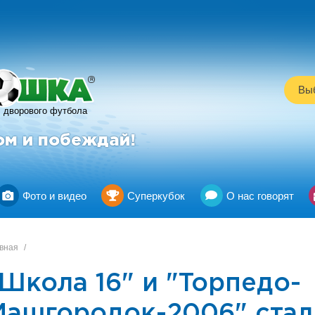
R
Выб
дворового футбола
ом и побеждай!
Фото и видео
Суперкубок
О нас говорят
вная
/
Школа 16" и "Торпедо-
Машгородок-2006" стал