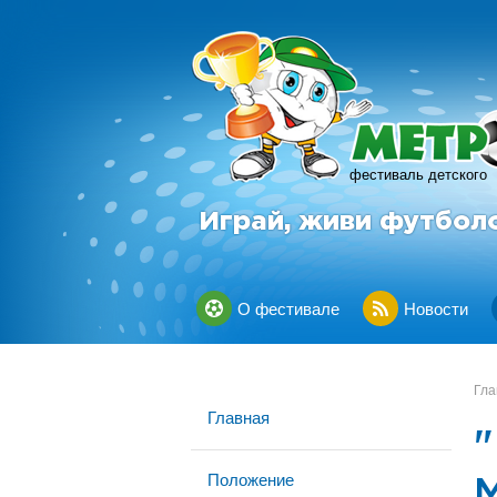
фестиваль детского
Играй, живи футбол
О фестивале
Новости
Гла
Главная
"
Положение