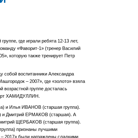
руппе, где играли ребята 12-13 лет,
оманду «Фаворит-1» (тренер Василий
05», которую также тренирует Петр
ду собой воспитанники Александра
ашгородок – 2007», где «золото» взяла
ой возрастной группе досталась
берт ХАМИДУЛЛИН.
) и Илья ИВАНОВ (старшая группа).
 и Дмитрий ЕРМАКОВ (старшая). А
митрий ЩЕРБАКОВ (старшая группа).
группа) признаны лучшими
 – 2017» были награждены сладкими