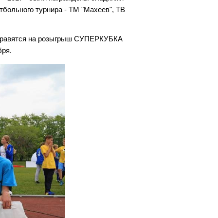
утбольного турнира - ТМ "Махеев", ТВ
отправятся на розыгрыш СУПЕРКУБКА
бря.