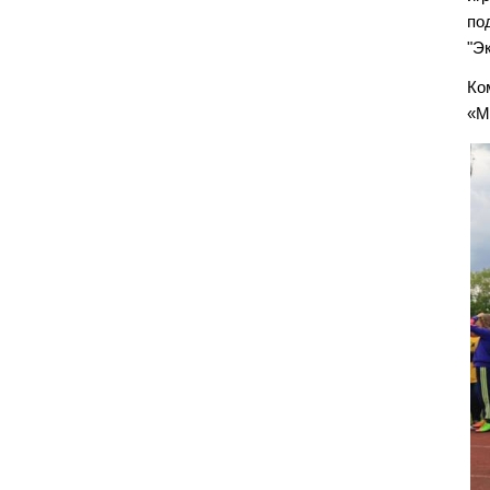
по
"Эк
Ко
«М