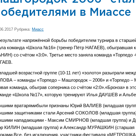
победителями в Миассе
06.2017 Рубрика:
Миасс
результате напряжённой борьбы победителем турнира в старшей г
ала команда «Школа №16» (тренер Пётр НАГАЕВ), обыгравшая к
НИН) со счётом «3:0». Третье место заняла команда «Торпедо -
ГАЕВ.
младшей возрастной группе (10-11 лет) «золото» разыграли меж
ЛОВА – команды «Торпедо – Машгородок – 2006» и «Торпедо – М
рвая команда, обыграв соперника со счётом «2:0».«Бронза» в эт
манде «Школа №17», которую тренируют Илья ДАУШЕВ и Аль
чшими вратарямибыли признаны Юрий ВАЛИЕВ (младшая группа
чшими защитниками стали Арсений СОКОЛОВ (младшая группа)
чшими нападающими - Максим СМИРНОВ (младшая группа) и Д
ор КИЛИН (младшая группа) и Александр МУРАШКИН (старшая 
роками.Все, без исключения, участники фестиваля «МЕТРОШКА