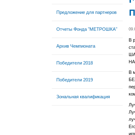
Предложение для партнеров
Отчеты Фонда "МЕТРОШКА"
09.
В 
Архив Чемпионата
ст
ША
НА
Победители 2018
В 
Победители 2019
БЕ
пе
ко
Зональная квалификация
Лу
Лу
лу
Ег
иг