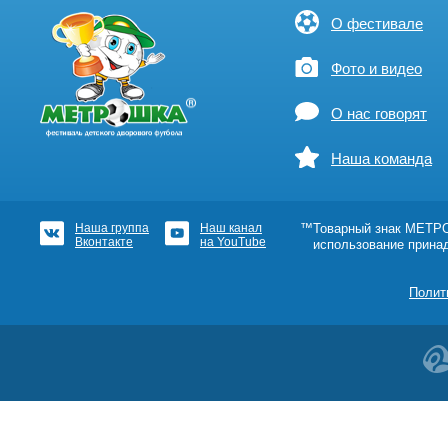
О фестивале
Фото и видео
О нас говорят
Наша команда
Наша группа
Наш канал
™Товарный знак МЕТРОШ
Вконтакте
на YouTube
использование прина
Полит