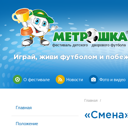
фестиваль детского
дворового футбола
Играй, живи футболом и побе
О фестивале
Новости
Фото и видео
Главная
/
Главная
«Смена»
Положение