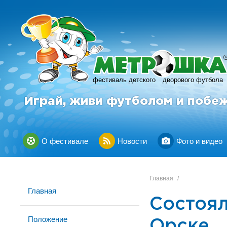
фестиваль детского
дворового футбола
Играй, живи футболом и побе
О фестивале
Новости
Фото и видео
Главная
/
Главная
Состоял
Положение
Орске