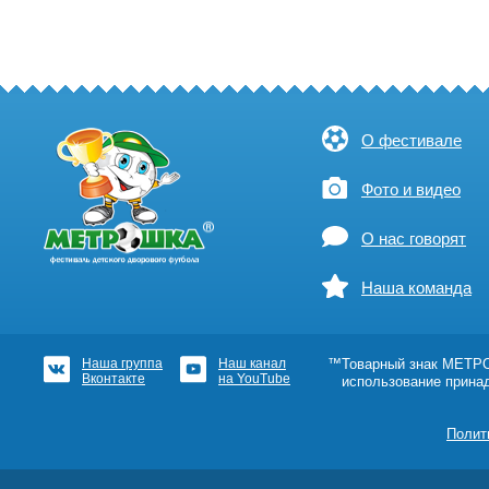
О фестивале
Фото и видео
О нас говорят
Наша команда
Наша группа
Наш канал
™Товарный знак МЕТРОШ
Вконтакте
на YouTube
использование прина
Полит