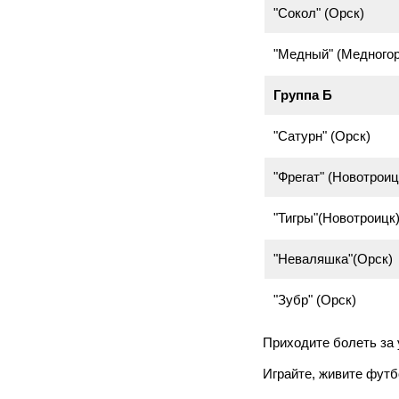
"Сокол" (Орск)
"Медный" (Медногор
Группа Б
"Сатурн" (Орск)
"Фрегат" (Новотроиц
"Тигры"(Новотроицк
"Неваляшка"(Орск)
"Зубр" (Орск)
Приходите болеть за
Играйте, живите фут