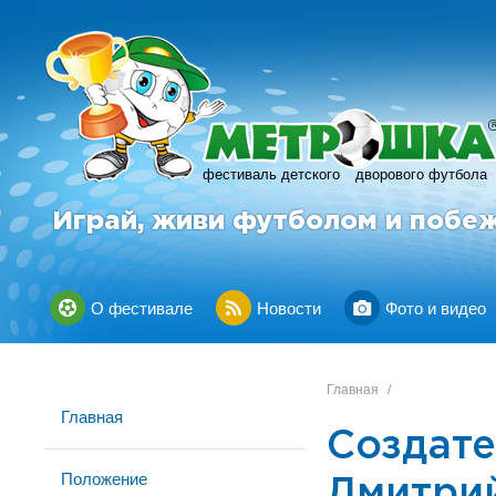
фестиваль детского
дворового футбола
Играй, живи футболом и побе
О фестивале
Новости
Фото и видео
Главная
/
Главная
Создат
Положение
Дмитрий