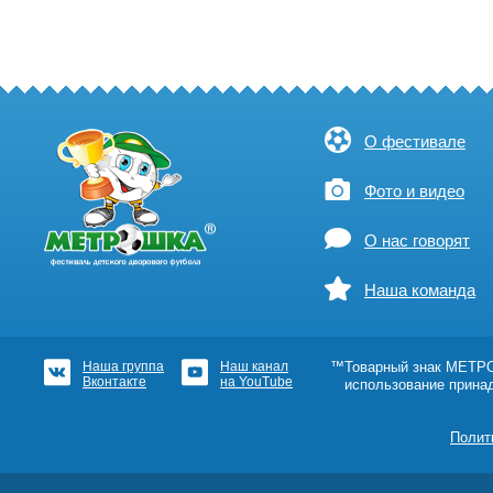
О фестивале
Фото и видео
О нас говорят
Наша команда
Наша группа
Наш канал
™Товарный знак МЕТРОШ
Вконтакте
на YouTube
использование прина
Полит