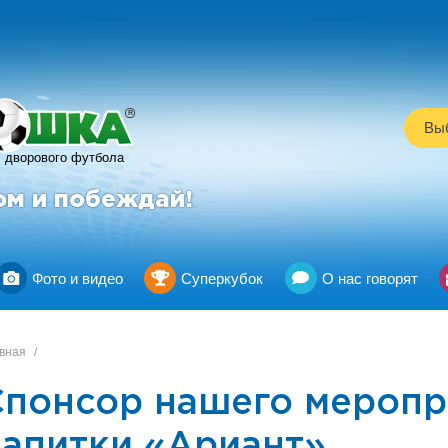
R
Выб
дворового футбола
ом и побеждай!
Фото и видео
Суперкубок
О нас говорят
вная
/
Спонсор нашего меропр
апитки «Ариант».