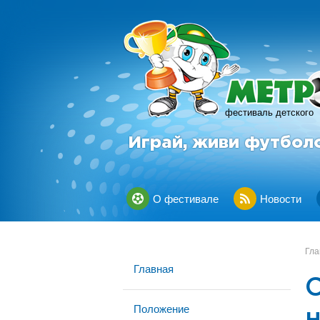
фестиваль детского
Играй, живи футбол
О фестивале
Новости
Гла
Главная
Положение
н