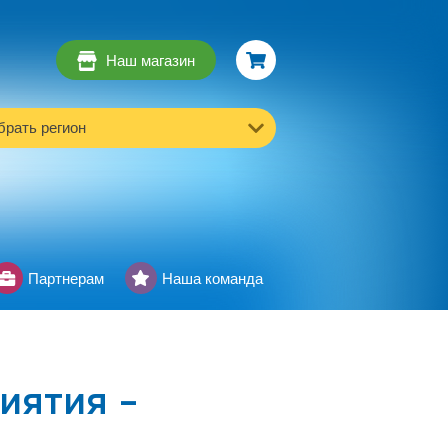
Наш магазин
рать регион
Партнерам
Наша команда
иятия –