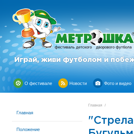
фестиваль детского
дворового футбола
Играй, живи футболом и побе
О фестивале
Новости
Фото и видео
Главная
/
Главная
"Стрела
Положение
Бугульм