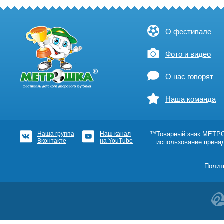
О фестивале
Фото и видео
О нас говорят
Наша команда
Наша группа
Наш канал
™Товарный знак МЕТРОШ
Вконтакте
на YouTube
использование прина
Полит