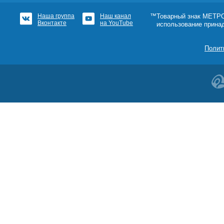
Наша группа
Наш канал
™Товарный знак МЕТРОШ
Вконтакте
на YouTube
использование прина
Полит