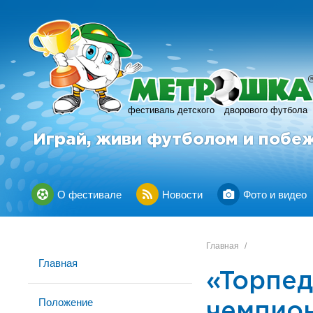
фестиваль детского
дворового футбола
Играй, живи футболом и побе
О фестивале
Новости
Фото и видео
Главная
/
Главная
«Торпед
Положение
чемпио