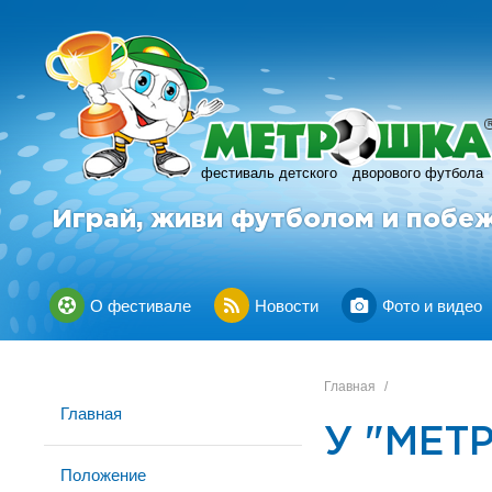
фестиваль детского
дворового футбола
Играй, живи футболом и побе
О фестивале
Новости
Фото и видео
Главная
/
Главная
У "МЕТР
Положение