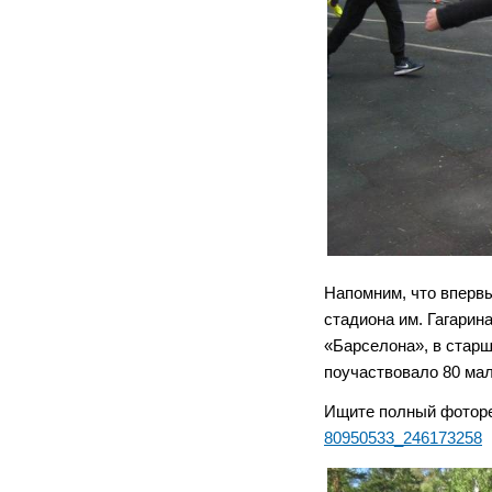
Напомним, что вперв
стадиона им. Гагарин
«Барселона», в стар
поучаствовало 80 мал
Ищите полный фоторе
80950533_246173258