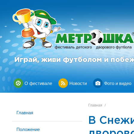
фестиваль детского
дворового футбола
Играй, живи футболом и побе
О фестивале
Новости
Фото и видео
Главная
/
Главная
В Снеж
Положение
дворов