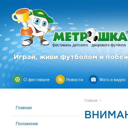
фестиваль детского
дворового футбола
Играй, живи футболом и побе
О фестивале
Новости
Фото и видео
Главная
/
Главная
ВНИМАНИ
Положение