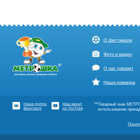
О фестивале
Фото и видео
О нас говорят
Наша команда
Наша группа
Наш канал
™Товарный знак МЕТРОШ
Вконтакте
на YouTube
использование прина
Полит