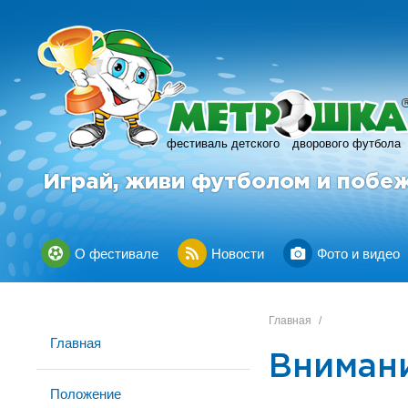
фестиваль детского
дворового футбола
Играй, живи футболом и побе
О фестивале
Новости
Фото и видео
Главная
/
Главная
Внимани
Положение