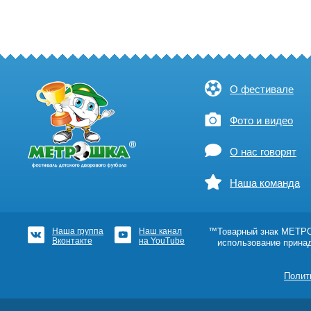
О фестивале
Фото и видео
О нас говорят
Наша команда
Наша группа
Наш канал
™Товарный знак МЕТРОШ
Вконтакте
на YouTube
использование прина
Полит