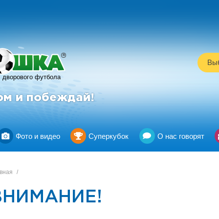
R
Выб
дворового футбола
ом и побеждай!
Фото и видео
Суперкубок
О нас говорят
вная
/
ВНИМАНИЕ!