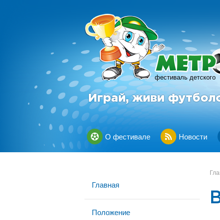
фестиваль детского
Играй, живи футбол
О фестивале
Новости
Гла
Главная
Положение