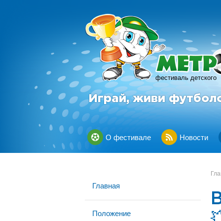
фестиваль детского
Играй, живи футбол
О фестивале
Новости
Гла
Главная
Положение
