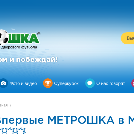
R
Выб
дворового футбола
ом и побеждай!
Фото и видео
Суперкубок
О нас говорят
вная
/
Впервые МЕТРОШКА в М
💥💥