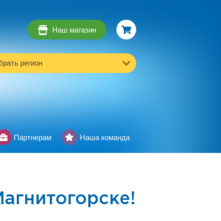
Наш магазин
рать регион
Партнерам
Наша команда
агнитогорске!