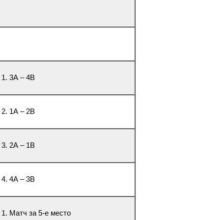
 1. 3А – 4В
 2. 1А – 2В
 3. 2А – 1В
 4. 4А – 3В
 1. Матч за 5-е место