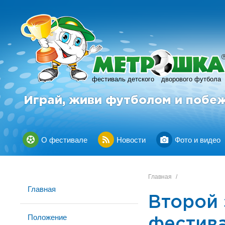
фестиваль детского
дворового футбола
Играй, живи футболом и побе
О фестивале
Новости
Фото и видео
Главная
/
Главная
Второй 
Положение
фестив