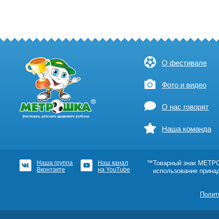
О фестивале
Фото и видео
О нас говорят
Наша команда
Наша группа
Наш канал
™Товарный знак МЕТРОШ
Вконтакте
на YouTube
использование прина
Полит