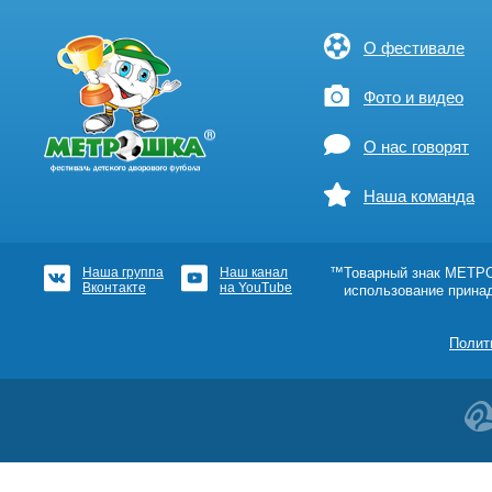
О фестивале
Фото и видео
О нас говорят
Наша команда
Наша группа
Наш канал
™Товарный знак МЕТРОШ
Вконтакте
на YouTube
использование прина
Полит