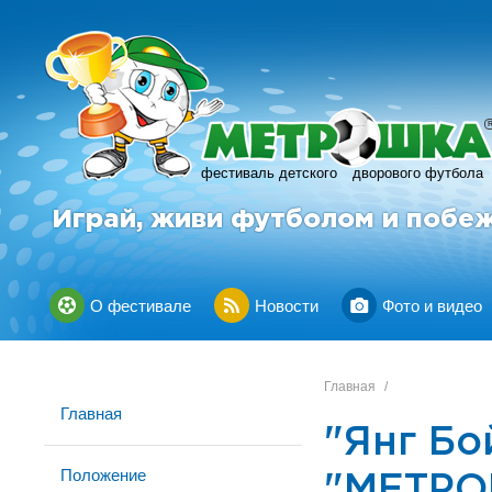
фестиваль детского
дворового футбола
Играй, живи футболом и побе
О фестивале
Новости
Фото и видео
Главная
/
Главная
"Янг Бо
Положение
"МЕТРО