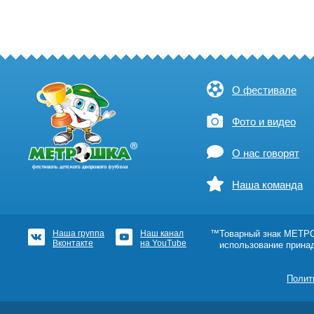
О фестивале
Фото и видео
О нас говорят
Наша команда
Наша группа
Наш канал
™Товарный знак МЕТРОШ
Вконтакте
на YouTube
использование прина
Полит