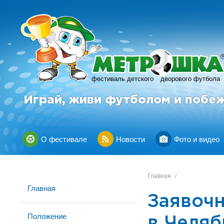
фестиваль детского
дворового футбола
Играй, живи футболом и побе
О фестивале
Новости
Фото и видео
Главная
/
Главная
Заявочн
Положение
в Челяб