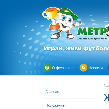
фестиваль детского
Играй, живи футбол
О фестивале
Новости
Гла
Главная
Положение