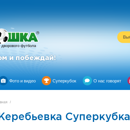
R
Выб
дворового футбола
ом и побеждай!
Фото и видео
Суперкубок
О нас говорят
вная
/
Жеребьевка Суперкубка