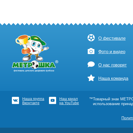
О фестивале
Фото и видео
О нас говорят
Наша команда
Наша группа
Наш канал
™Товарный знак МЕТРОШ
Вконтакте
на YouTube
использование прина
Полит