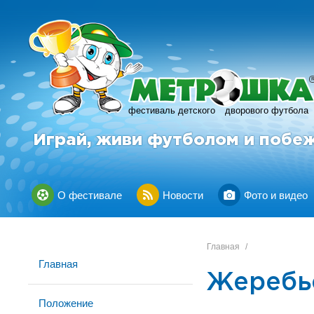
фестиваль детского
дворового футбола
Играй, живи футболом и побе
О фестивале
Новости
Фото и видео
Главная
/
Главная
Жеребье
Положение