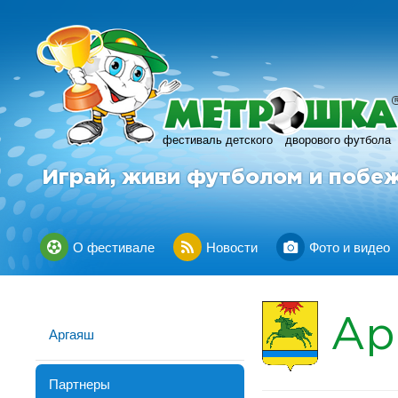
фестиваль детского
дворового футбола
Играй, живи футболом и побе
О фестивале
Новости
Фото и видео
Ар
Аргаяш
Партнеры