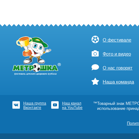
О фестивале
Фото и видео
О нас говорят
Наша команда
Наша группа
Наш канал
™Товарный знак МЕТРОШ
Вконтакте
на YouTube
использование прина
Полит