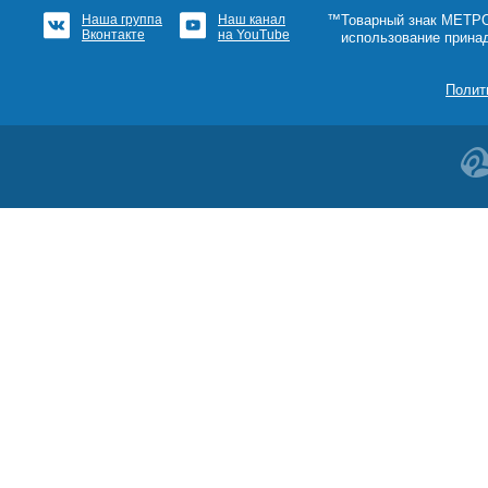
Наша группа
Наш канал
™Товарный знак МЕТРОШ
Вконтакте
на YouTube
использование прина
Полит