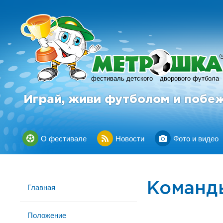
фестиваль детского
дворового футбола
Играй, живи футболом и побе
О фестивале
Новости
Фото и видео
Команд
Главная
Положение