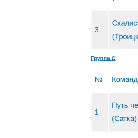
Скалис
3
(Троицк
Группа С
№
Коман
Путь ч
1
(Сатка)