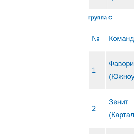
Группа С
№
Коман
Фавори
1
(Южноу
Зенит
2
(Карта