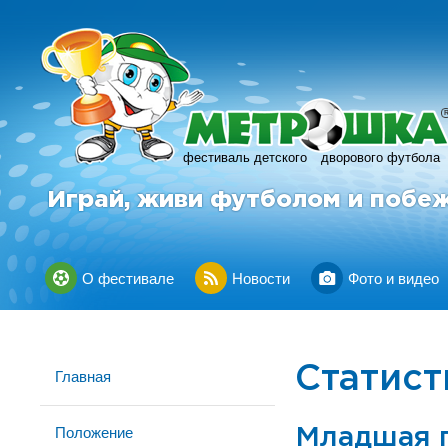
фестиваль детского
дворового футбола
Играй, живи футболом и побе
О фестивале
Новости
Фото и видео
Статист
Главная
Положение
Младшая 