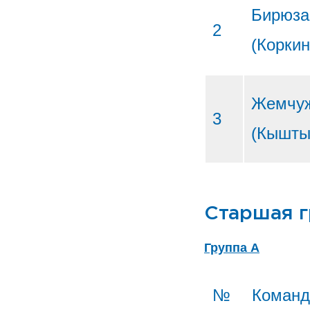
Бирюза
2
(Коркин
Жемчу
3
(Кышты
Старшая г
Группа А
№
Коман