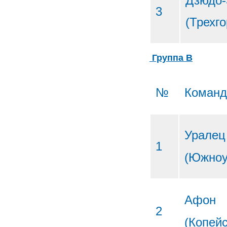
Дзюдо-
3
(Трехг
Группа В
№
Коман
Уралец
1
(Южноу
Афон
2
(Копейс