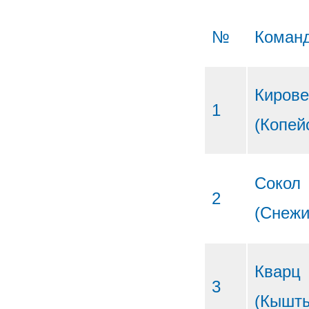
№
Коман
Киров
1
(Копей
Сокол
2
(Снежи
Кварц
3
(Кышт