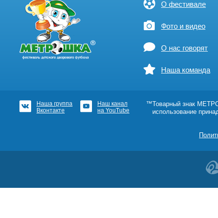
О фестивале
Фото и видео
О нас говорят
Наша команда
Наша группа
Наш канал
™Товарный знак МЕТРОШ
Вконтакте
на YouTube
использование прина
Полит