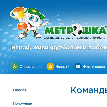
фестиваль детского
дворового футбола
Играй, живи футболом и побе
О фестивале
Новости
Фото и видео
Команд
Главная
Положение