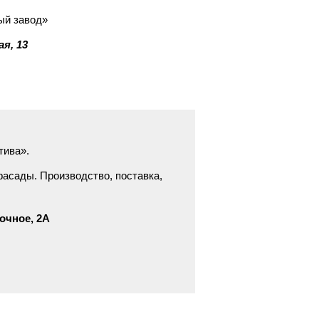
ый завод»
ая, 13
тива».
асады. Производство, поставка,
очное, 2А