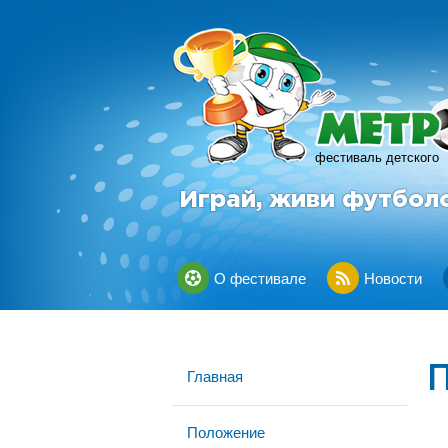
фестиваль детского
Играй, живи футбол
О фестивале
Новости
Главная
Положение