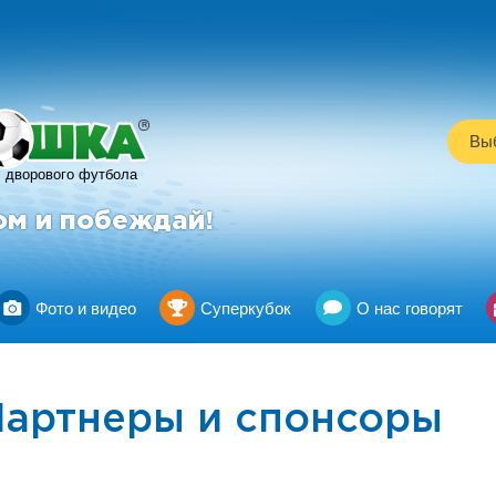
R
Выб
дворового футбола
ом и побеждай!
Фото и видео
Суперкубок
О нас говорят
Партнеры и спонсоры