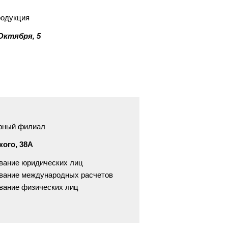
родукция
 Октября, 5
рный филиал
кого, 38А
вание юридических лиц
вание международных расчетов
вание физических лиц