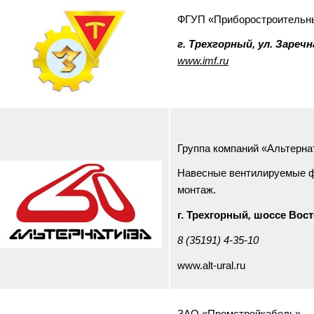
ФГУП «Приборостроительн
г. Трехгорный, ул. Заречн
www.i
mf.ru
Группа компаний «Альтерна
Навесные вентилируемые ф
монтаж.
г. Трехгорный
,
шоссе Вост
8 (35191) 4-35-10
www.alt-ural.ru
ЗАО «Промстройкабель».